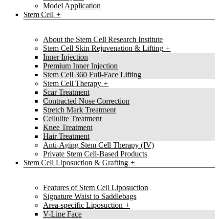
Model Application
Stem Cell
About the Stem Cell Research Institute
Stem Cell Skin Rejuvenation & Lifting
Inner Injection
Premium Inner Injection
Stem Cell 360 Full-Face Lifting
Stem Cell Therapy
Scar Treatment
Contracted Nose Correction
Stretch Mark Treatment
Cellulite Treatment
Knee Treatment
Hair Treatment
Anti-Aging Stem Cell Therapy (IV)
Private Stem Cell-Based Products
Stem Cell Liposuction & Grafting
Features of Stem Cell Liposuction
Signature Waist to Saddlebags
Area-specific Liposuction
V-Line Face