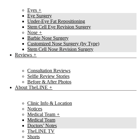
Eyes
Eye Surgery
Under-Eye Fat Repositioning
Stem Cell Eye Revision Surgery
Nose
Barbie Nose Surgery
Customized Nose Surgery (by Type)
Stem Cell Nose Revision Surgery
Reviews
Consultation Reviews
Selfie Review Stories
Before & After Photos
About TheLINE
Clinic Info & Location
Notices
Medical Team
Medical Team
Doctors’ Notes
TheLINE TV
Shorts