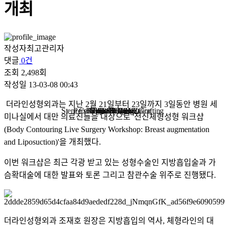
개최
작성자
최고관리자
댓글
0건
조회
2,498회
작성일
13-03-08 00:43
더라인성형외과는 지난 2월 21일부터 23일까지 3일동안 병원 세
Stem Cell Liposuction & Grafting
Personalized Consultation
Face & Body Lift
About TheLINE
Breast Surgery
Petit & Lifting
Eyes & Nose
LAST Diet
Stem Cell
Reviews
미나실에서 대만 의료진들을 대상으로 '전신체형성형 워크샵
(Body Contouring Live Surgery Workshop: Breast augmentation
and Liposuction)'을 개최했다.
이번 워크샵은 최근 각광 받고 있는 성형수술인 지방흡입술과 가
슴확대술에 대한 발표와 토론 그리고 참관수술 위주로 진행됐다.
더라인성형외과 조재호 원장은 지방흡입의 역사, 체형라인의 대