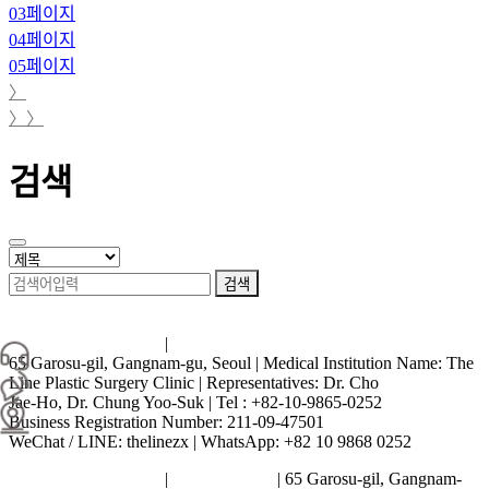
03
페이지
04
페이지
05
페이지
〉
〉〉
검색
검색
Terms and Conditions
|
Privacy Policy
65 Garosu-gil, Gangnam-gu, Seoul | Medical Institution Name: The
Line Plastic Surgery Clinic | Representatives: Dr. Cho
Jae-Ho, Dr. Chung Yoo-Suk | Tel : +82-10-9865-0252
Business Registration Number: 211-09-47501
WeChat / LINE: thelinezx | WhatsApp: +82 10 9868 0252
Terms and Conditions
|
Privacy Policy
| 65 Garosu-gil, Gangnam-