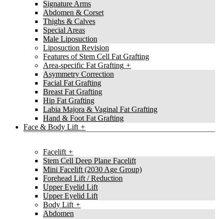
Signature Arms
Abdomen & Corset
Thighs & Calves
Special Areas
Male Liposuction
Liposuction Revision
Features of Stem Cell Fat Grafting
Area-specific Fat Grafting
Asymmetry Correction
Facial Fat Grafting
Breast Fat Grafting
Hip Fat Grafting
Labia Majora & Vaginal Fat Grafting
Hand & Foot Fat Grafting
Face & Body Lift
Facelift
Stem Cell Deep Plane Facelift
Mini Facelift (2030 Age Group)
Forehead Lift / Reduction
Upper Eyelid Lift
Upper Eyelid Lift
Body Lift
Abdomen