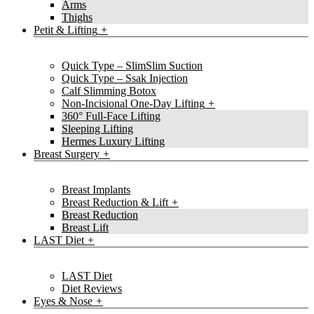
Arms
Thighs
Petit & Lifting
Quick Type – SlimSlim Suction
Quick Type – Ssak Injection
Calf Slimming Botox
Non-Incisional One-Day Lifting
360° Full-Face Lifting
Sleeping Lifting
Hermes Luxury Lifting
Breast Surgery
Breast Implants
Breast Reduction & Lift
Breast Reduction
Breast Lift
LAST Diet
LAST Diet
Diet Reviews
Eyes & Nose