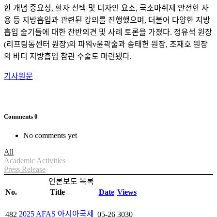
한 개념 중요성, 환자 선택 및 디자인 요소, 국소마취제 안전한 사
용 등 지방흡입과 관련된 강의를 진행했으며, 더불어 다양한 지방
흡입 술기들에 대한 찬반의견 및 사례 토론을 가졌다. 정유석 원장
(리프팅동센터 원장)의 파워v윤곽술과 송태헌 원장, 조재호 원장
의 바디 지방흡입 참관 수술도 마련됐다.
기사원문
Comments
0
No comments yet
All
Academic Activities
Press Release
언론보도 목록
No.
Title
Date
Views
2025 AFAS 아시아국제
482
05-26
3030