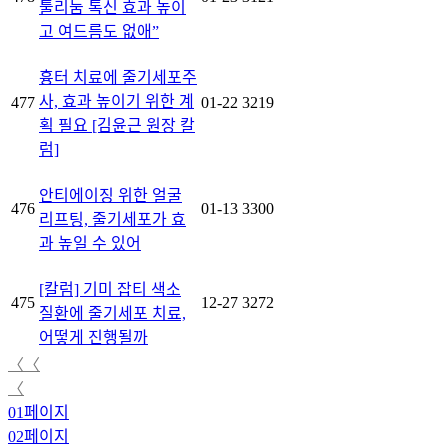
툴리눔 톡신 효과 높이
고 여드름도 없애”
흉터 치료에 줄기세포주
사, 효과 높이기 위한 계
477
01-22
3219
획 필요 [김윤근 원장 칼
럼]
안티에이징 위한 얼굴
476
01-13
3300
리프팅, 줄기세포가 효
과 높일 수 있어
[칼럼] 기미 잡티 색소
475
12-27
3272
질환에 줄기세포 치료,
어떻게 진행될까
〈〈
〈
01
페이지
02
페이지