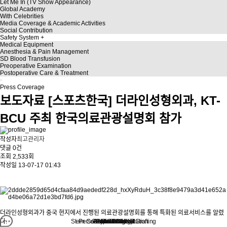
Let Me In (TV Show Appearance)
Global Academy
With Celebrities
Media Coverage & Academic Activities
Social Contribution
Safety System
Medical Equipment
Anesthesia & Pain Management
SD Blood Transfusion
Preoperative Examination
Postoperative Care & Treatment
Press Coverage
보도자료
[스포츠한국] 더라인성형외과, KT-
BCU 주최 한국의료관광설명회 참가
작성자
최고관리자
댓글
0건
조회
2,533회
작성일
13-07-17 01:43
더라인성형외과가 중국 현지에서 진행된 의료관광설명회를 통해 특화된 의료서비스를 알렸
Stem Cell Liposuction & Grafting
Personalized Consultation
Face & Body Lift
About TheLINE
Breast Surgery
Petit & Lifting
Eyes & Nose
LAST Diet
Stem Cell
Reviews
다.