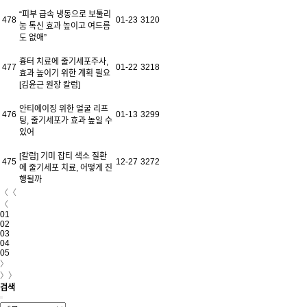
“피부 급속 냉동으로 보툴리
478
01-23
3120
눔 톡신 효과 높이고 여드름
도 없애”
흉터 치료에 줄기세포주사,
477
01-22
3218
효과 높이기 위한 계획 필요
[김윤근 원장 칼럼]
안티에이징 위한 얼굴 리프
476
01-13
3299
팅, 줄기세포가 효과 높일 수
있어
[칼럼] 기미 잡티 색소 질환
475
12-27
3272
에 줄기세포 치료, 어떻게 진
행될까
〈〈
〈
01
02
03
04
05
〉
〉〉
검색