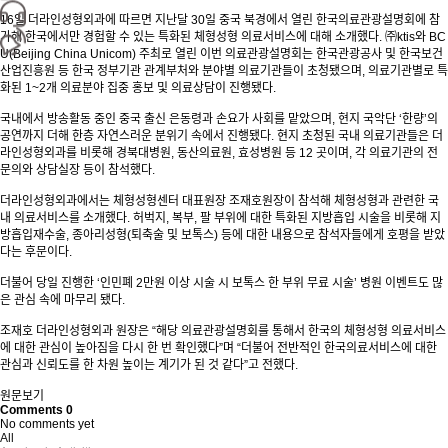
16일 더라인성형외과에 따르면 지난달 30일 중국 북경에서 열린 한국의료관광설명회에 참
가해 한국에서만 경험할 수 있는 특화된 체형성형 의료서비스에 대해 소개했다. ㈜ktis와 BC
U(Beijing China Unicom) 주최로 열린 이번 의료관광설명회는 한국관광공사 및 한국보건
산업진흥원 등 한국 정부기관 관계부처와 분야별 의료기관들이 초청됐으며, 의료기관별로 특
화된 1~2개 의료분야 집중 홍보 및 의료상담이 진행됐다.
국내에서 방송활동 중인 중국 출신 은동령과 손요가 사회를 맡았으며, 현지 국악단 ‘한량’의
공연까지 더해 한층 자연스러운 분위기 속에서 진행됐다. 현지 초청된 국내 의료기관들은 더
라인성형외과를 비롯해 경북대병원, 동산의료원, 효성병원 등 12 곳이며, 각 의료기관의 전
문의와 상담실장 등이 참석했다.
더라인성형외과에서는 체형성형센터 대표원장 조재호원장이 참석해 체형성형과 관련한 국
내 의료서비스를 소개했다. 허벅지, 복부, 팔 부위에 대한 특화된 지방흡입 시술을 비롯해 지
방흡입재수술, 종아리성형(퇴축술 및 보톡스) 등에 대한 내용으로 참석자들에게 호평을 받았
다는 후문이다.
더불어 당일 진행한 ‘인민폐 2만원 이상 시술 시 보톡스 한 부위 무료 시술’ 병원 이벤트도 많
은 관심 속에 마무리 됐다.
조재호 더라인성형외과 원장은 “해당 의료관광설명회를 통해서 한국의 체형성형 의료서비스
에 대한 관심이 높아짐을 다시 한 번 확인했다”며 “더불어 전반적인 한국의료서비스에 대한
관심과 신뢰도를 한 차원 높이는 계기가 된 것 같다”고 전했다.
원문보기
Comments
0
No comments yet
All