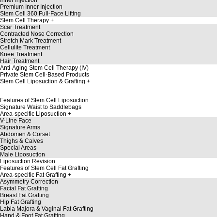
Premium Inner Injection
Stem Cell 360 Full-Face Lifting
Stem Cell Therapy
Scar Treatment
Contracted Nose Correction
Stretch Mark Treatment
Cellulite Treatment
Knee Treatment
Hair Treatment
Anti-Aging Stem Cell Therapy (IV)
Private Stem Cell-Based Products
Stem Cell Liposuction & Grafting
Features of Stem Cell Liposuction
Signature Waist to Saddlebags
Area-specific Liposuction
V-Line Face
Signature Arms
Abdomen & Corset
Thighs & Calves
Special Areas
Male Liposuction
Liposuction Revision
Features of Stem Cell Fat Grafting
Area-specific Fat Grafting
Asymmetry Correction
Facial Fat Grafting
Breast Fat Grafting
Hip Fat Grafting
Labia Majora & Vaginal Fat Grafting
Hand & Foot Fat Grafting