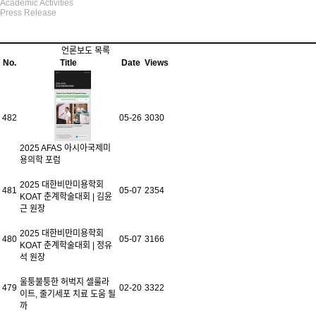
Academic Activities
Press Release
언론보도 목록
No.
Title
Date
Views
482
05-26
3030
2025 AFAS 아시아국제미
용의학 포럼
2025 대한비만미용학회
481
05-07
2354
KOAT 춘계학술대회 | 김윤
근 원장
2025 대한비만미용학회
480
05-07
3166
KOAT 춘계학술대회 | 정유
석 원장
울퉁불퉁한 허벅지 셀룰라
479
02-20
3322
이트, 줄기세포 치료 도움 될
까