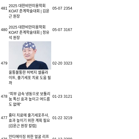
2025 대한비만미용학회
481
05-07
2354
KOAT 춘계학술대회 | 김윤
근 원장
2025 대한비만미용학회
480
05-07
3167
KOAT 춘계학술대회 | 정유
석 원장
479
02-20
3323
울퉁불퉁한 허벅지 셀룰라
이트, 줄기세포 치료 도움 될
까
“피부 급속 냉동으로 보툴리
478
01-23
3121
눔 톡신 효과 높이고 여드름
도 없애”
흉터 치료에 줄기세포주사,
477
01-22
3219
효과 높이기 위한 계획 필요
[김윤근 원장 칼럼]
안티에이징 위한 얼굴 리프