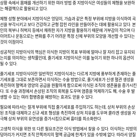
상황 속에서 몸매를 개선하기 위한 여러 방법 중 지방이식은 여성들의 체형을 보완하
는 해결책으로 활용되고 있다.
체형 성형 분야에서 지방이식은 엉덩이, 가슴과 같은 특정 부위에 지방을 이식하여 곡
선을 부각시키고 보다 건강하고 균형 잡힌 라인을 만들어주는 데에 활용되고 있다. 본
인의 복부나 허벅지 등에서 채취한 자가 지방을 활용하기 때문에 거부감이 적으며 다
이어트나 운동으로는 변화를 주기 어려운 특정 신체 부위의 모양을 개선할 수 있다는
것이 이점이다.
성공적인 지방이식의 핵심은 이식한 지방이 목표 부위에 얼마나 잘 자리 잡고 유지되
는지를 의미하는 생착률인데, 줄기세포 지방이식은 이를 높이기 위한 하나의 옵션이
될 수 있다.
줄기세포 지방이식이란 일반적인 지방이식과는 다르게 지방에 풍부하게 존재하는 줄
기세포를 그대로 보존하면서 이식하는 수술 방법으로, 줄기세포가 신생 혈관 생성을
촉진하여 혈액과 영양의 공급을 원활하게 함으로써 이식된 조직의 생존율을 증가시킨
다. 또 수술 과정에서 손상된 조직의 회복을 도우며 염증을 억제하기도 해, 수술 후 발
생할 수 있는 여러 합병증을 예방하는 효과도 얻을 수 있다.
필요에 따라서는 절개 부위에 직접 줄기세포를 주입하기도 하는데, 상처 부위의 손상
된 조직을 대체하고 신규 세포 형성을 촉진하여 상처 치유를 도우며 콜라겐 생성을 자
극해 상처 부위의 유연성을 증가시킴으로써 흉터를 최소화한다.
고생착 이식을 위한 또 다른 필요조건은 이식 방법에서 찾을 수 있다. 이식하는 지방의
덩어리가 커지면 조직 안쪽까지의 혈액 공급에 한계가 있을 수밖에 없다. 따라서 양질