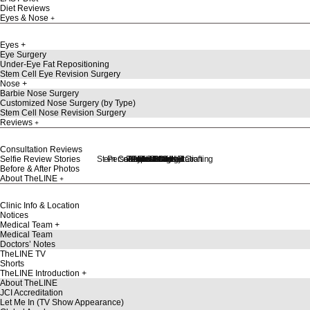
Diet Reviews
Eyes & Nose
Eyes
Eye Surgery
Under-Eye Fat Repositioning
Stem Cell Eye Revision Surgery
Nose
Barbie Nose Surgery
Customized Nose Surgery (by Type)
Stem Cell Nose Revision Surgery
Reviews
Consultation Reviews
Stem Cell Liposuction & Grafting
Personalized Consultation
Face & Body Lift
About TheLINE
Breast Surgery
Petit & Lifting
Eyes & Nose
LAST Diet
Stem Cell
Reviews
Selfie Review Stories
Before & After Photos
About TheLINE
Clinic Info & Location
Notices
Medical Team
Medical Team
Doctors’ Notes
TheLINE TV
Shorts
TheLINE Introduction
About TheLINE
JCI Accreditation
Let Me In (TV Show Appearance)