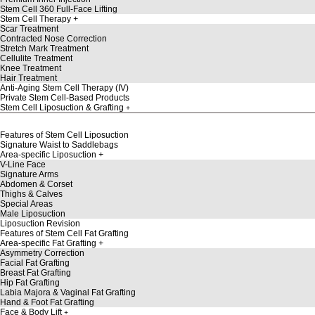
Stem Cell 360 Full-Face Lifting
Stem Cell Therapy
Scar Treatment
Contracted Nose Correction
Stretch Mark Treatment
Cellulite Treatment
Knee Treatment
Hair Treatment
Anti-Aging Stem Cell Therapy (IV)
Private Stem Cell-Based Products
Stem Cell Liposuction & Grafting
Features of Stem Cell Liposuction
Signature Waist to Saddlebags
Area-specific Liposuction
V-Line Face
Signature Arms
Abdomen & Corset
Thighs & Calves
Special Areas
Male Liposuction
Liposuction Revision
Features of Stem Cell Fat Grafting
Area-specific Fat Grafting
Asymmetry Correction
Facial Fat Grafting
Breast Fat Grafting
Hip Fat Grafting
Labia Majora & Vaginal Fat Grafting
Hand & Foot Fat Grafting
Face & Body Lift