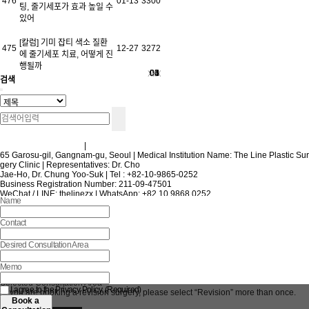
476
01-13
3300
팅, 줄기세포가 효과 높일 수
있어
[칼럼] 기미 잡티 색소 질환
475
12-27
3272
에 줄기세포 치료, 어떻게 진
행될까
01
02
03
04
05
〈〈
〉〉
〈
〉
검색
Terms and Conditions
|
Privacy Policy
65 Garosu-gil, Gangnam-gu, Seoul | Medical Institution Name: The Line Plastic Sur
gery Clinic | Representatives: Dr. Cho
Jae-Ho, Dr. Chung Yoo-Suk | Tel : +82-10-9865-0252
Business Registration Number: 211-09-47501
WeChat / LINE: thelinezx | WhatsApp: +82 10 9868 0252
Name
Terms and Conditions
|
Privacy Policy
| 65 Garosu-gil, Gangnam-gu, Seoul | Medic
al Institution Name: The Line Plastic Surgery Clinic | Representatives: Dr. Cho
Jae-Ho, Dr. Chung Yoo-Suk | Tel : +82-10-9865-0252
Contact
Business Registration Number: 211-09-47501
WeChat / LINE: thelinezx | WhatsApp: +82 10 9868 0252
Desired Consultation Area
Copyright ⓒ 2020 Theline Plastic Surgery All Rights Reserved
Memo
Desired Consultation Area
Selected Consultation Area
I agree to the Privacy Policy. (Required)
*If you are booking a revision surgery, please select “Revision” more than once.
Book a
Reset