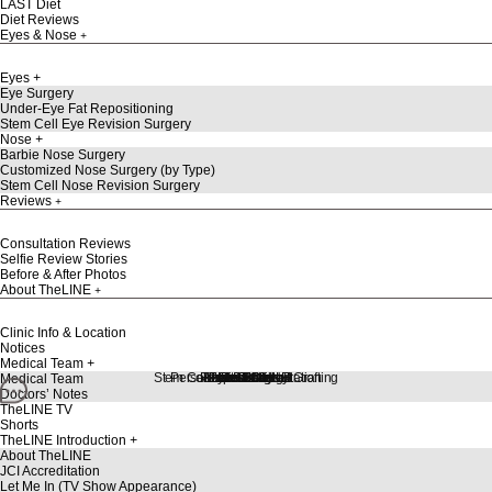
LAST Diet
Diet Reviews
Eyes & Nose
Eyes
Eye Surgery
Under-Eye Fat Repositioning
Stem Cell Eye Revision Surgery
Nose
Barbie Nose Surgery
Customized Nose Surgery (by Type)
Stem Cell Nose Revision Surgery
Reviews
Consultation Reviews
Selfie Review Stories
Before & After Photos
About TheLINE
Clinic Info & Location
Notices
Medical Team
Stem Cell Liposuction & Grafting
Personalized Consultation
Face & Body Lift
About TheLINE
Breast Surgery
Petit & Lifting
Eyes & Nose
LAST Diet
Stem Cell
Reviews
Medical Team
Doctors’ Notes
TheLINE TV
Shorts
TheLINE Introduction
About TheLINE
JCI Accreditation
Let Me In (TV Show Appearance)