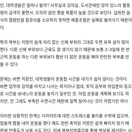
인
,
대학생들은 얼마나 될까
?
사무실과 강의실
,
도서관에만 앉아 있느라 활동
량이 급격히 줄면서
,
오히려 살만 쪘을 확률이 높을 것으로 보인다
.
섭취한 음
식의 열량만큼 칼로리를 소모하지 못하면 체중조절은 실패로 돌아가기 때문이
다
.
특히 복부는 지방이 쉽게 자리 잡는 신체 부위라 그대로 두면 유독 살이 많이
찐다
.
다른 신체 부위보다 근육도 잘 생기지 않기 때문에 보통
2~3
일에 한 번
근력 운동을 하는 다른 부위보다 훨씬 더 많은 운동을 해야 탄탄한 복부를 만
들 수 있다
.
문제는 바쁜 직장인
,
대학생들이 운동할 시간을 내기가 쉽지 않다는 것이다
.
바쁜 업무와 강의를 마치고 나서는 회식이나 접대
,
토익 공부와 취업준비 등으
로 시간을 보내느라 운동을 놓치기 일쑤인 것
.
아침 운동을 계획해 보기도 하
지만
,
안 그래도 부족한 수면시간 때문에 일찍 일어나는 것이 어렵기만 하다
.
이러한 상황적인 한계는 다이어트에 대한 스트레스를 불러올 수밖에 없으며
,
힘들게 짬을 내어 운동을 했다 해도 한번 축적된 지방은 쉽게 빠지지 않기 때
문에 만족도가 낮을 수도 있다
.
이에 복부지방흡입을 통해 뱃살을 제거하는 사