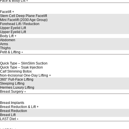
Face & Body Lift
Facelift
Stem Cell Deep Plane Facelift
Mini Facelift (2030 Age Group)
Forehead Lift / Reduction
Upper Eyelid Lift
Upper Eyelid Lift
Body Lift
Abdomen
Arms
Thighs
Petit & Lifting
Quick Type – SlimSlim Suction
Quick Type – Ssak Injection
Calf Slimming Botox
Non-Incisional One-Day Lifting
360° Full-Face Lifting
Sleeping Lifting
Hermes Luxury Lifting
Breast Surgery
Breast Implants
Breast Reduction & Lift
Breast Reduction
Breast Lift
LAST Diet