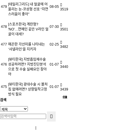
[데일리그리드] 내 얼굴에 어
479
08-05
울리는 눈-코성형 선호 “자연
3519
스러움이 좋아”
[스포츠한국] 계란형?
478
07-30
'NO'…연예인 같은 V라인 얼
3501
굴이 대세?
477
매끈한 각선미를 나타내는
02-25
3482
‘샤넬라인’을 지키자
[뷰티한국] 지방흡입재수술
476
성공하려면? 지방진단분석
01-07
3440
으로 첫 수술 실패요인 찾아
야
[뷰티한국] 광대수술 시 볼처
475
01-07
짐 없애려면? 상향밀착고정
3439
방식 필요
01
02
03
04
05
〈〈
〉〉
〈
〉
검색
Terms and Conditions
|
Privacy Policy