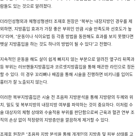
람들도 있는 것으로 알려졌다
.
더라인성형외과 체형성형센터 조재호 원장은
“
복부는 내장지방인 경우를 제
외하면
,
지방흡입 효과가 가장 좋은 부위인 만큼 시술 만족도와 선호도가 높
다
”
라며
, “
운동이나 식이요법 등 각종 방법을 동원해도 효과를 보지 못했다면
뱃살 지방흡입을 하는 것도 하나의 방법이 될 수 있다
”
고 전했다
.
지속적인 운동을 해도 살이 쉽게 빠지지 않는 부분으로 알려진 옆구리 뒤쪽과
등 부위는 러브핸들지방흡입과 코르셋지방흡입을 통해 매끈한 라인으로 정돈
할 수 있다
.
이 경우 꼬리뼈나 배꼽을 통해 시술을 진행하면 비키니를 입어도
흉터가 잘 노출되지 않는다
.
이러한 복부지방흡입은 시술 전 초음파 지방분석을 통해 지방량의 두께와 위
치
,
밀도 및 복부지방의 내장지방 여부를 파악하는 것이 중요하다
.
이처럼 수
술 대상자의 체형 상태와 수술적용 부위를 판단함으로써 근육과 혈관 연부 조
직의 손상 없이 적정량의 지방층만을 깔끔하게 제거할 수 있다
.
조재호 원장은
“
초음파 지방 분석을 통해 개개인의 지방층 및 피부 상태를 고