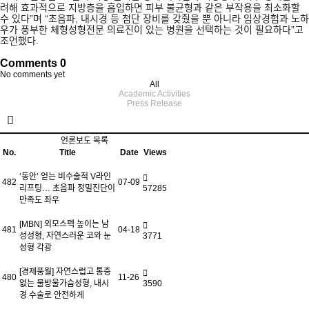
려해 효과적으로 지방층을 흡입하면 피부 불균형과 같은 부작용을 최소화할
수 있다
”
며
“
초음파
,
내시경 등 첨단 장비를 갖췄을 뿐 아니라 임상경험과 노하
우가 풍부한 체형성형전문 의료진이 있는 병원을 선택하는 것이 필요하다
”
고
조언했다
.
Comments
0
No comments yet
All
Academic Activities
Press Release
언론보도 목록
No.
Title
Date
Views
‘동안’ 얻는 비수술적 V라인
482
07-09
리프팅… 초음파 정밀진단이
57285
만족도 좌우
[MBN] 외모스펙 높이는 남
481
04-18
성성형, 자연스러운 코와 눈
3771
성형 각광
[경제풍월] 자연스럽고 통증
480
11-26
없는 물방울가슴성형, 내시
3590
경 수술로 안전하게