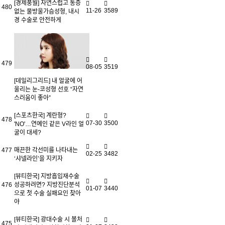
[경제풍월] 자연스럽고 통증
480
11-26
3589
없는 물방울가슴성형, 내시
경 수술로 안전하게
479
08-05
3519
[데일리그리드] 내 얼굴에 어
울리는 눈-코성형 선호 “자연
스러움이 좋아”
[스포츠한국] 계란형?
478
07-30
3500
'NO'…연예인 같은 V라인 얼
굴이 대세?
477
매끈한 각선미를 나타내는
02-25
3482
‘샤넬라인’을 지키자
[뷰티한국] 지방흡입재수술
476
성공하려면? 지방진단분석
01-07
3440
으로 첫 수술 실패요인 찾아
야
[뷰티한국] 광대수술 시 볼처
475