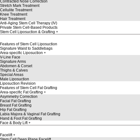
Contracted Nose Correction
Stretch Mark Treatment
Cellulite Treatment
Knee Treatment
Hair Treatment
Anti-Aging Stem Cell Therapy (IV)
Private Stem Cell-Based Products
Stem Cell Liposuction & Grafting
Features of Stem Cell Liposuction
Signature Waist to Saddlebags
Area-specific Liposuction
V-Line Face
Signature Arms
Abdomen & Corset
Thighs & Calves
Special Areas
Male Liposuction
Liposuction Revision
Features of Stem Cell Fat Grafting
Area-specific Fat Grafting
Asymmetry Correction
Facial Fat Grafting
Breast Fat Grafting
Hip Fat Grafting
Labia Majora & Vaginal Fat Grafting
Hand & Foot Fat Grafting
Face & Body Lift
Facelift
Stem Cell Deep Plane Facelift