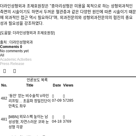
더라인성형외과 조재호원장은 "종아리성형은 미용을 목적으로 하는 성형외과적인
측면의 시술이기도 하면서 두꺼운 혈관층과 같은 다양한 원인에 따른 시술이기 때문
에 외과적인 접근 역시 필요하다"며, 외과전문의와 성형외과전문의의 협진의 중요
성과 필요성을 강조하였다.
[도움말: 더라인성형외과 조재호원장]
출처 : 더라인성형외과
Comments
0
No comments yet
All
Academic Activities
Press Release
언론보도 목록
No.
Title
Date
Views
‘동안’ 얻는 비수술적 V라인
482
07-09
57285
리프팅… 초음파 정밀진단이
만족도 좌우
[MBN] 외모스펙 높이는 남
481
04-18
3769
성성형, 자연스러운 코와 눈
성형 각광