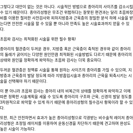
그렇다고 대안이 없는 것은 아니다. 시술적인 방법으로 종아리의 사이즈를 감소시킬
수 있기 때문이다. 종아리성형은 무조건 위험하다는 잘못된 편견과는 달리 초음파장
비를 이용한 철저한 사전검사와 피하지방층과 근육층의 정밀한 분석 하에 시술을 받
는다면 안전한 시술을 할 수 있을 뿐 아니라 만족도 높은 시술효과까지 얻을 수 있
다.
초음파 검사는 최적화된 시술을 위한 필수 항목!
종아리의 혈관층이 두꺼운 경우, 지방층 혹은 근육층이 축적된 경우와 같이 종아리
의 둘레가 굵어지는 다양한 원인만큼 최적화된 시술방법도 다르기 때문에 종아리의
상태와 원인을 정확하게 파악하는 초음파 검사는 더욱 중요하다.
두꺼운 혈관층은 정맥류 시술을 통해 원하는 사이즈의 종아리를 가질 수 있으며, 지
방층과 근육층의 발달 정도에 따라 지방흡입시술과 종아리의 근육을 퇴축시키는 시
술을 선택해야 하기 때문이다.
이 뿐 아니라 초음파 검사는 종아리 내의 비복근의 상태를 정확하게 파악하고 이에
따른 정확한 시술계획을 세울 수 있도록 종아리의 구조와 근육, 신경의 발달 정도를
3차원적으로 파악할 수 있게 하기 때문에 종아리성형의 필수검사 항목이라 할 수 있
다.
또한, 최근 안전하면서 효과가 높은 종아리성형으로 각광받는 비수술적 레이저 종아
리성형은 초정밀 레이저를 이용하여 운동신경을 차단하기 때문에 견고하며 완성도
높은 시술이 가능하다.