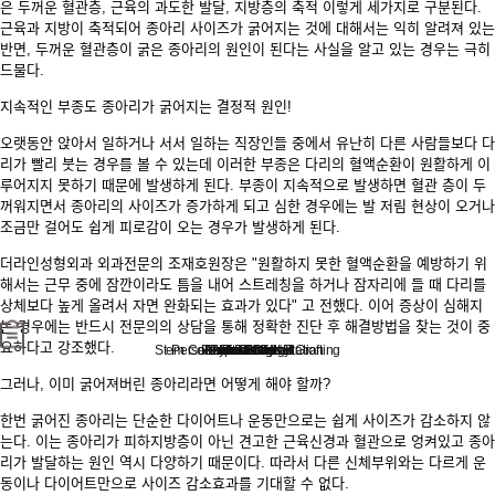
은 두꺼운 혈관층, 근육의 과도한 발달, 지방층의 축적 이렇게 세가지로 구분된다.
근육과 지방이 축적되어 종아리 사이즈가 굵어지는 것에 대해서는 익히 알려져 있는
반면, 두꺼운 혈관층이 굵은 종아리의 원인이 된다는 사실을 알고 있는 경우는 극히
드물다.
지속적인 부종도 종아리가 굵어지는 결정적 원인!
오랫동안 앉아서 일하거나 서서 일하는 직장인들 중에서 유난히 다른 사람들보다 다
리가 빨리 붓는 경우를 볼 수 있는데 이러한 부종은 다리의 혈액순환이 원활하게 이
루어지지 못하기 때문에 발생하게 된다. 부종이 지속적으로 발생하면 혈관 층이 두
꺼워지면서 종아리의 사이즈가 증가하게 되고 심한 경우에는 발 저림 현상이 오거나
조금만 걸어도 쉽게 피로감이 오는 경우가 발생하게 된다.
더라인성형외과 외과전문의 조재호원장은 "원활하지 못한 혈액순환을 예방하기 위
해서는 근무 중에 잠깐이라도 틈을 내어 스트레칭을 하거나 잠자리에 들 때 다리를
상체보다 높게 올려서 자면 완화되는 효과가 있다" 고 전했다. 이어 증상이 심해지
는 경우에는 반드시 전문의의 상담을 통해 정확한 진단 후 해결방법을 찾는 것이 중
요하다고 강조했다.
Stem Cell Liposuction & Grafting
Personalized Consultation
Face & Body Lift
About TheLINE
Breast Surgery
Petit & Lifting
Eyes & Nose
LAST Diet
Stem Cell
Reviews
그러나, 이미 굵어져버린 종아리라면 어떻게 해야 할까?
한번 굵어진 종아리는 단순한 다이어트나 운동만으로는 쉽게 사이즈가 감소하지 않
는다. 이는 종아리가 피하지방층이 아닌 견고한 근육신경과 혈관으로 엉켜있고 종아
리가 발달하는 원인 역시 다양하기 때문이다. 따라서 다른 신체부위와는 다르게 운
동이나 다이어트만으로 사이즈 감소효과를 기대할 수 없다.