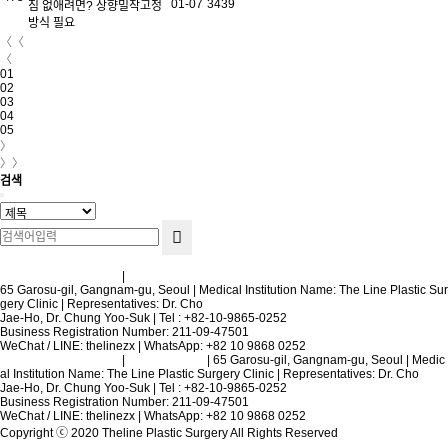
01-07
3439
짐 없애려면? 상향밀착고정
방식 필요
〈〈
〈
01
02
03
04
05
〉
〉〉
검색
Terms and Conditions
|
Privacy Policy
65 Garosu-gil, Gangnam-gu, Seoul | Medical Institution Name: The Line Plastic Sur
gery Clinic | Representatives: Dr. Cho
Jae-Ho, Dr. Chung Yoo-Suk | Tel : +82-10-9865-0252
Business Registration Number: 211-09-47501
WeChat / LINE: thelinezx | WhatsApp: +82 10 9868 0252
Terms and Conditions
|
Privacy Policy
| 65 Garosu-gil, Gangnam-gu, Seoul | Medic
al Institution Name: The Line Plastic Surgery Clinic | Representatives: Dr. Cho
Jae-Ho, Dr. Chung Yoo-Suk | Tel : +82-10-9865-0252
Business Registration Number: 211-09-47501
WeChat / LINE: thelinezx | WhatsApp: +82 10 9868 0252
Copyright ⓒ 2020 Theline Plastic Surgery All Rights Reserved