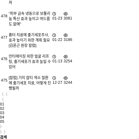
까
“피부 급속 냉동으로 보툴리
478
01-23
3081
눔 톡신 효과 높이고 여드름
도 없애”
흉터 치료에 줄기세포주사,
477
01-22
3186
효과 높이기 위한 계획 필요
[김윤근 원장 칼럼]
안티에이징 위한 얼굴 리프
476
01-13
3254
팅, 줄기세포가 효과 높일 수
있어
[칼럼] 기미 잡티 색소 질환
475
12-27
3244
에 줄기세포 치료, 어떻게 진
행될까
〈〈
〈
01
02
03
04
05
〉
〉〉
검색