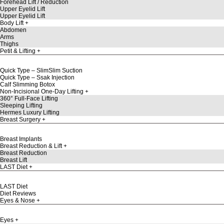
Forehead Lift / Reduction
Upper Eyelid Lift
Upper Eyelid Lift
Body Lift
Abdomen
Arms
Thighs
Petit & Lifting
Quick Type – SlimSlim Suction
Quick Type – Ssak Injection
Calf Slimming Botox
Non-Incisional One-Day Lifting
360° Full-Face Lifting
Sleeping Lifting
Hermes Luxury Lifting
Breast Surgery
Breast Implants
Breast Reduction & Lift
Breast Reduction
Breast Lift
LAST Diet
LAST Diet
Diet Reviews
Eyes & Nose
Eyes