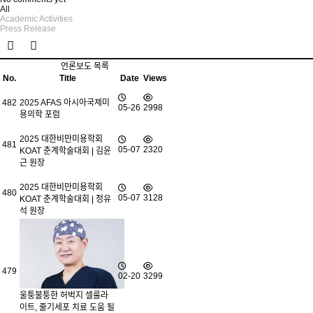
All
Academic Activities
Press Release
언론보도 목록
No.
Title
Date
Views
482
2025 AFAS 아시아국제미
05-26
2998
용의학 포럼
2025 대한비만미용학회
481
05-07
2320
KOAT 춘계학술대회 | 김윤
근 원장
2025 대한비만미용학회
480
05-07
3128
KOAT 춘계학술대회 | 정유
석 원장
479
02-20
3299
울퉁불퉁한 허벅지 셀룰라
이트, 줄기세포 치료 도움 될