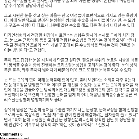
양은 재수술을 받고 싶지만
,
쌍꺼풀 수술 외에 어떤 눈 성형이 본인에게 적합한지
알 수가 없어 답답하기만 하다
.
크고 시원한 눈을 갖고 싶은 마음은 한국 여성들이 보편적으로 가지고 있는 욕망이
다
.
이에 일반적으로 알려진 눈성형인 쌍꺼풀 수술을 하는 이들이 많지만
,
눈 모양
과 구조는 사람마다 다르기 때문에 같은 수술을 해도 다른 결과가 나타날 수 있다
.
더라인성형외과 전정환 원장에 따르면 “눈 성형은 환자의 눈꺼풀 두께와 처짐 정
도
,
눈 뜨는 근육의 힘 등을 고려해 적합한 수술법을 적용하는 것이 중요하다”면서
“얼굴 전체적인 조화와 눈의 개별 구조에 따른 수술방식을 택하는 것이 만족을 높
이는 방법이다”고 전했다
.
폭이 좁고 답답한 눈을 시원하게 만들고 싶다면
,
필요한 부위의 눈트임 시술을 매몰
법 쌍꺼풀 수술과 함께 진행하는 크리스탈눈성형을 고려하는 것이 좋다
.
눈의 상하
폭은 물론
,
좌우 폭까지 넓어지기 때문에 더욱 크고 또렷한 눈매를 얻을 수 있다
.
눈 뜨는 근육의 힘이 약해 눈꺼풀에 힘이 없고
,
졸려 보인다는 소리를 자주 듣는다
면 눈매교정을 병행함으로써 이미지를 개선할 수 있다
.
눈을 뜨는 근육과 쌍꺼풀 라
인에 매듭을 만들어주는 방식의 비절개눈매교정은 상안거근의 힘과 탄력도를 같이
조절하여 더욱 또렷하고 선명한 눈매를 얻게 해주며
,
매몰법 쌍꺼풀수술은 물론 크
리스탈눈성형과 병행하기에도 좋다
.
정유석 원장은 “단순히 쌍꺼풀 수술만 하기보다는 눈성형
,
눈매교정을 함께 진행함
으로써 눈의 복합적인 고민을 재수술 없이 한번에 해결하려는 환자들이 늘고 있다”
면서 “특히 눈매 교정술은 숙련된 눈 성형전문의료진의 정확한 진단 및 상담을 통
해 안검하수 여부부터 정확히 파악하는 것이 중요하다“고 전했다
.
Comments
0
No comments yet