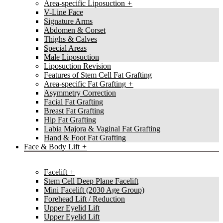
Area-specific Liposuction
V-Line Face
Signature Arms
Abdomen & Corset
Thighs & Calves
Special Areas
Male Liposuction
Liposuction Revision
Features of Stem Cell Fat Grafting
Area-specific Fat Grafting
Asymmetry Correction
Facial Fat Grafting
Breast Fat Grafting
Hip Fat Grafting
Labia Majora & Vaginal Fat Grafting
Hand & Foot Fat Grafting
Face & Body Lift
Facelift
Stem Cell Deep Plane Facelift
Mini Facelift (2030 Age Group)
Forehead Lift / Reduction
Upper Eyelid Lift
Upper Eyelid Lift