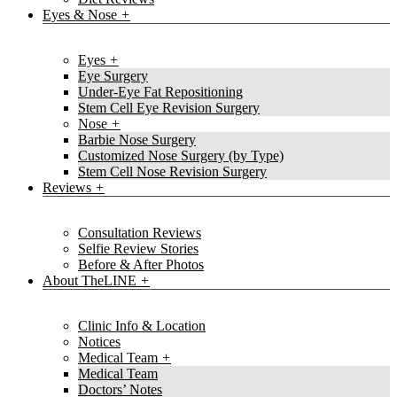
Eyes & Nose
Eyes
Eye Surgery
Under-Eye Fat Repositioning
Stem Cell Eye Revision Surgery
Nose
Barbie Nose Surgery
Customized Nose Surgery (by Type)
Stem Cell Nose Revision Surgery
Reviews
Consultation Reviews
Selfie Review Stories
Before & After Photos
About TheLINE
Clinic Info & Location
Notices
Medical Team
Medical Team
Doctors’ Notes