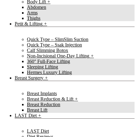
Body Lift
Abdomen
Arms
Thighs
Petit & Lifting
Quick Type – SlimSlim Suction
Quick Type – Ssak Injection
Calf Slimming Botox
Non-Incisional One-Day Lifting
360° Full-Face Lifting
Sleeping Lifting
Hermes Luxury Lifting
Breast Surgery
Breast Implants
Breast Reduction & Lift
Breast Reduction
Breast Lift
LAST Diet
LAST Diet
Diet Reviews