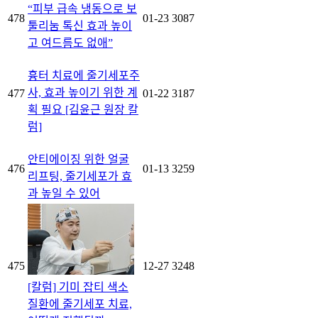
“피부 급속 냉동으로 보
478
01-23
3087
툴리눔 톡신 효과 높이
고 여드름도 없애”
흉터 치료에 줄기세포주
사, 효과 높이기 위한 계
477
01-22
3187
획 필요 [김윤근 원장 칼
럼]
안티에이징 위한 얼굴
476
01-13
3259
리프팅, 줄기세포가 효
과 높일 수 있어
475
12-27
3248
[칼럼] 기미 잡티 색소
질환에 줄기세포 치료,