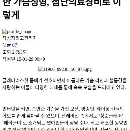
한 가슴성형, 첨단의료장비로 이
렇게
작성자
최고관리자
댓글
0건
조회
2,793회
작성일
15-01-29 00:49
글래머러스한 몸매가 선호되면서 아름다운 가슴 라인과 볼륨감을
자랑하는 이들이 다양한 매체를 통해 속속 모습을 드러내고 있다
.
인터넷을 켜면
,
풍만한 가슴을 가진 모델
,
방송인
,
레이싱 걸들의
화보를 쉽게 찾아볼 수 있으며
,
텔레비전 속에서도
‘
청순글래머
’,
‘
베이글녀
’
로 소개되는 연예인들이 상당 수다
.
작고 왜소한 동양인
의 특성상 연예인 또한 스키니 한 몸매가 많았지만
,
지금은 서구적