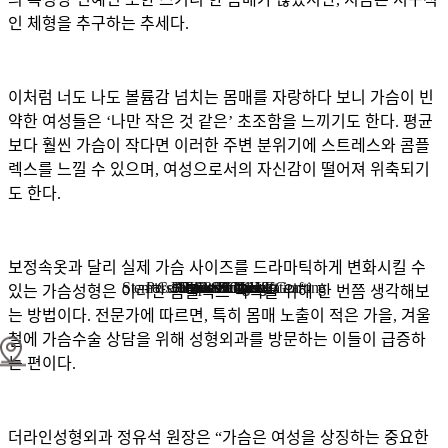
인 체형을 추구하는 추세다
.
이처럼 너도 나도 볼륨감 넘치는 몸매를 자랑하다 보니 가슴이 빈
약한 여성들은
‘
나만 작은 것 같은
’
초조함을 느끼기도 한다
.
평균
보다 훨씬 가슴이 작다면 이러한 주변 분위기에 스트레스와 콤플
렉스를 느낄 수 있으며
,
여성으로서의 자신감이 떨어져 위축되기
도 한다
.
보정속옷과 달리 실제 가슴 사이즈를 드라마틱하게 변화시킬 수
Stem Cell Liposuction & Grafting
Personalized Consultation
Face & Body Lift
About TheLINE
Breast Surgery
Petit & Lifting
Eyes & Nose
LAST Diet
Stem Cell
Reviews
있는 가슴성형은 이러한 콤플렉스 극복을 위해 한 번쯤 생각해보
는 방법이다
.
전문가에 따르면
,
특히 몸매 노출이 적은 가을
,
겨울
철에 가슴수술 상담을 위해 성형외과를 방문하는 이들이 급증하
는 편이다
.
더라인성형외과 정유석 원장은
“
가슴은 여성을 상징하는 중요한