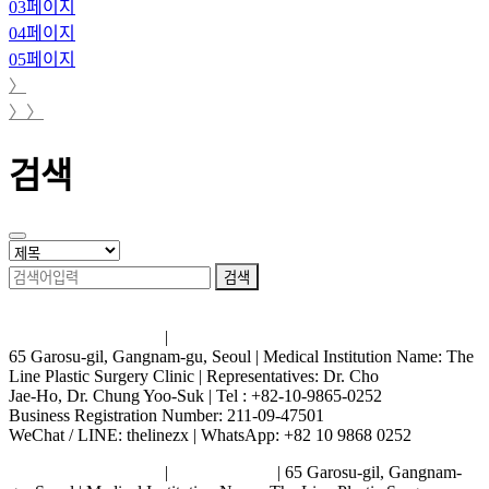
03
페이지
04
페이지
05
페이지
〉
〉〉
검색
검색
Terms and Conditions
|
Privacy Policy
65 Garosu-gil, Gangnam-gu, Seoul | Medical Institution Name: The
Line Plastic Surgery Clinic | Representatives: Dr. Cho
Jae-Ho, Dr. Chung Yoo-Suk | Tel : +82-10-9865-0252
Business Registration Number: 211-09-47501
WeChat / LINE: thelinezx | WhatsApp: +82 10 9868 0252
Terms and Conditions
|
Privacy Policy
| 65 Garosu-gil, Gangnam-