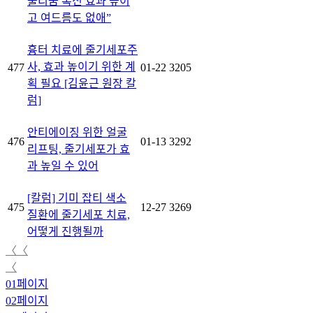
툴리눔 톡신 효과 높이
고 여드름도 없애”
흉터 치료에 줄기세포주
사, 효과 높이기 위한 계
477
01-22
3205
획 필요 [김윤근 원장 칼
럼]
안티에이징 위한 얼굴
476
01-13
3292
리프팅, 줄기세포가 효
과 높일 수 있어
[칼럼] 기미 잡티 색소
475
12-27
3269
질환에 줄기세포 치료,
어떻게 진행될까
〈〈
〈
01
페이지
02
페이지