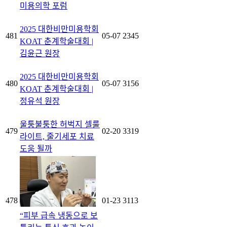
미용의학 포럼
2025 대한비만미용학회
481
05-07
2345
KOAT 춘계학술대회 |
김윤근 원장
2025 대한비만미용학회
480
05-07
3156
KOAT 춘계학술대회 |
정유석 원장
울퉁불퉁한 허벅지 셀룰
479
02-20
3319
라이트, 줄기세포 치료
도움 될까
478
01-23
3113
“피부 급속 냉동으로 보