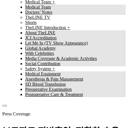
Medical Team
Medical Team
Doctors’ Notes
TheLINE TV
Shorts
TheLINE Introduction
About TheLINE
JCI Accreditation
Let Me In (TV Show Appearance)
Global Academy
With Celebrities
Media Coverage & Academic Activities
Social Contribution
Safety System
Medical Equipment
Anesthesia & Pain Management
SD Blood Transfusion
Preoperative Examination
Postoperative Care & Treatment
Press Coverage