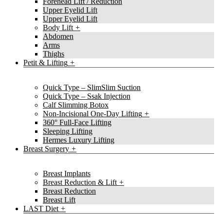
Forehead Lift / Reduction
Upper Eyelid Lift
Upper Eyelid Lift
Body Lift
Abdomen
Arms
Thighs
Petit & Lifting
Quick Type – SlimSlim Suction
Quick Type – Ssak Injection
Calf Slimming Botox
Non-Incisional One-Day Lifting
360° Full-Face Lifting
Sleeping Lifting
Hermes Luxury Lifting
Breast Surgery
Breast Implants
Breast Reduction & Lift
Breast Reduction
Breast Lift
LAST Diet