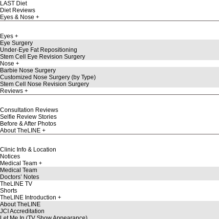
LAST Diet
Diet Reviews
Eyes & Nose
Eyes
Eye Surgery
Under-Eye Fat Repositioning
Stem Cell Eye Revision Surgery
Nose
Barbie Nose Surgery
Customized Nose Surgery (by Type)
Stem Cell Nose Revision Surgery
Reviews
Consultation Reviews
Selfie Review Stories
Before & After Photos
About TheLINE
Clinic Info & Location
Notices
Medical Team
Medical Team
Doctors’ Notes
TheLINE TV
Shorts
TheLINE Introduction
About TheLINE
JCI Accreditation
Let Me In (TV Show Appearance)