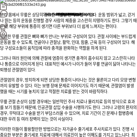
Stem Cell Liposuction & Grafting
Personalized Consultation
Face & Body Lift
About TheLINE
Breast Surgery
Petit & Lifting
Eyes & Nose
LAST Diet
Stem Cell
Reviews
우리 몸에서 무릎은 상당히 중요한 역할을 한다고 할 수 있다. 운동 범위가 넓고, 걷거
나 뛰는 등의 운동을 진행할 경우 사람의 체중을 고스란히 지탱하기도 한다. 그렇기 때
문에, 해당 부위에 통증이 생기면 다른 부위보다 더 쉽게 느껴지는 편이다.
이러한 무릎 관절은 뼈와 뼈가 만나는 부위로 구성되어 있다. 관절 사이에는 부드럽게
운동을 할 수 있도록, 연골이나 관절낭, 활막, 인대, 힘줄, 근육 등이 구성되어 있다. 해
당 구성요소들이 움직임에 따라 충격을 완화하는 역할을 하게 된다.
그러나 여러 원인에 의해 관절에 염증이 생기면 충격이 흡수되지 않고 고스란히 나타
나 통증으로 이어지게 된다. 대표적인 예시가 나이가 들어 무릎 연골이 닳아 나타나는
퇴행성 관절염이 있다.
관절염의 경우, 방치하게 되면 상당한 통증이 나타나는 것은 물론이고 다리 모양 변형
까지 유발할 수 있다. 이는 보행 장애 문제로 이어지기도 하기 때문에, 관절염이 발생
했을 때는 시기를 놓치지 않고 적절한 치료를 받는 것이 바람직하다.
무릎 관절 손상이 심할 경우에는 일반적인 주사 치료나 물리치료 등의 방식으로 효과
를 보기 힘들기 때문에, 인공관절 삽입 수술을 시행하기도 한다. 그러나 고령의 환자의
경우, 무턱대고 수술을 받기 부담스러울 수 있으며, 치료 기간이 긴 문제나 합병증에
대한 우려 등 여러 장벽이 있는 것이 사실이다.
이러한 이들이 활용할만한 방법으로는 자가골수 줄기세포 주사치료가 있다. 진행 시
중요한 부분은 줄기세포 치료에 대해서 의료진이 높은 이해도를 가지고 있느냐다. 최