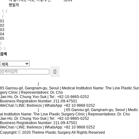
행될까
〈〈
〈
01
02
03
04
05
〉
〉〉
검색
Terms and Conditions
|
Privacy Policy
65 Garosu-gil, Gangnam-gu, Seoul | Medical Institution Name: The Line Plastic Sur
gery Clinic | Representatives: Dr. Cho
Jae-Ho, Dr. Chung Yoo-Suk | Tel : +82-10-9865-0252
Business Registration Number: 211-09-47501
WeChat / LINE: thelinezx | WhatsApp: +82 10 9868 0252
Terms and Conditions
|
Privacy Policy
| 65 Garosu-gil, Gangnam-gu, Seoul | Medic
al Institution Name: The Line Plastic Surgery Clinic | Representatives: Dr. Cho
Jae-Ho, Dr. Chung Yoo-Suk | Tel : +82-10-9865-0252
Business Registration Number: 211-09-47501
WeChat / LINE: thelinezx | WhatsApp: +82 10 9868 0252
Copyright ⓒ 2020 Theline Plastic Surgery All Rights Reserved