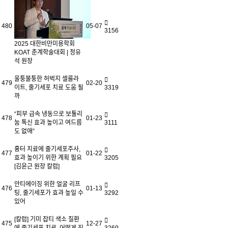
480
05-07
3156
2025 대한비만미용학회
KOAT 춘계학술대회 | 정유
석 원장
울퉁불퉁한 허벅지 셀룰라
479
02-20
이트, 줄기세포 치료 도움 될
3319
까
“피부 급속 냉동으로 보툴리
478
01-23
눔 톡신 효과 높이고 여드름
3111
도 없애”
흉터 치료에 줄기세포주사,
477
01-22
효과 높이기 위한 계획 필요
3205
[김윤근 원장 칼럼]
안티에이징 위한 얼굴 리프
476
01-13
팅, 줄기세포가 효과 높일 수
3292
있어
[칼럼] 기미 잡티 색소 질환
475
12-27
에 줄기세포 치료, 어떻게 진
3269