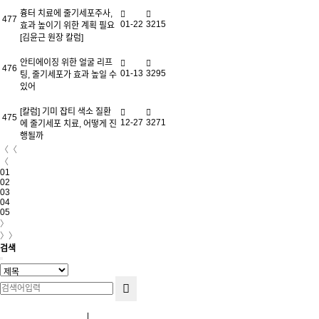
흉터 치료에 줄기세포주사,
477
01-22
3215
효과 높이기 위한 계획 필요
[김윤근 원장 칼럼]
안티에이징 위한 얼굴 리프
476
01-13
3295
팅, 줄기세포가 효과 높일 수
있어
[칼럼] 기미 잡티 색소 질환
475
12-27
3271
에 줄기세포 치료, 어떻게 진
행될까
〈〈
〈
01
02
03
04
05
〉
〉〉
검색
Terms and Conditions
|
Privacy Policy