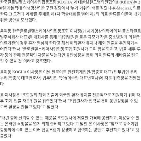
한국글로벌헬스케어사업협동조합(KOGHA)과 대한브랜드병의원협의회(KBHA)는 2
0일 가톨릭대 의생명산업연구원 강당에서 '누가 거위의 배를 갈랐나-K-Medical, 의료
한류 그 도전과 과제'를 주제로 제1차 학술대회를 열어 제2의 의료 한류를 이끌어 내기
위한 방안을 모색했다.
윤여동 한국글로벌헬스케어사업협동조합 이사장(21세기영상의학과의원·폴스타글로
벌주식회사 대표)은 개회사를 통해 "대형병원은 물론 규모가 작은 중소병원과 의원급
의료기관의 경우 혼자 열심히 한다고 해서 해외환자 유치나 해외 진출을 추진하기는
어렵다"면서 "글로벌헬스케어사업혐동조합 회원사가 모여 힘을 합치고, 법률·세무·투
자 등에 관해 전문적인 자문을 받는다면 동반성장을 통해 의료 한류의 새바람을 일으
킬 수 있을 것"이라고 강조했다.
윤여동 KOGHA 이사장은 이날 딜로이트 안진회계법인(함종호 대표)·법무법인 우리
누리(박종욱 대표변호사)·법무법인 득아(이수철 대표변호사)에 자문 위촉장을 전달했
다.
윤 이사장은 "조합원의 해외 진출과 외국인 환자 유치를 전문적으로 지원하기 위해 재
무·회계·법률 자문위원을 위촉했다"면서 "조합원사가 협력을 통해 동반성장할 수 있
도록 환경을 만들고 있다"고 밝혔다.
"내년 중에 신뢰할 수 있는 제품을 조합원사에 저렴한 가격에 공급하고, 이용할 수 있
는 온라인 쇼핑몰을 열기 위해 준비하고 있다"고 밝힌 윤 이사장은 "앞으로 중소기업
중앙회에 속해 있는 여러 협동조합과 상생하고 협력하는 방안도 추진하고 있다"고 덧
붙였다.