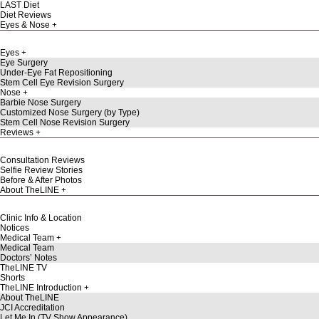
LAST Diet
Diet Reviews
Eyes & Nose
Eyes
Eye Surgery
Under-Eye Fat Repositioning
Stem Cell Eye Revision Surgery
Nose
Barbie Nose Surgery
Customized Nose Surgery (by Type)
Stem Cell Nose Revision Surgery
Reviews
Consultation Reviews
Selfie Review Stories
Before & After Photos
About TheLINE
Clinic Info & Location
Notices
Medical Team
Medical Team
Doctors’ Notes
TheLINE TV
Shorts
TheLINE Introduction
About TheLINE
JCI Accreditation
Let Me In (TV Show Appearance)