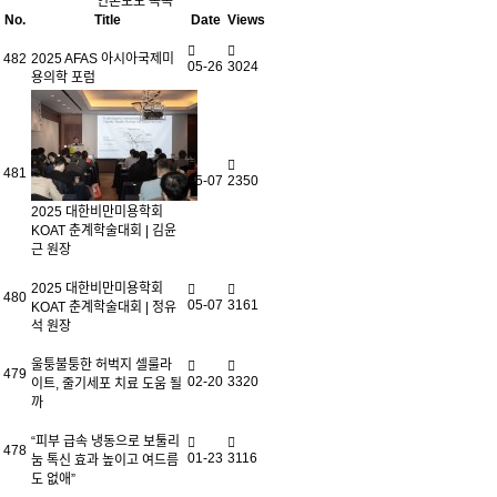
언론보도 목록
No.
Title
Date
Views
482
2025 AFAS 아시아국제미
05-26
3024
용의학 포럼
481
05-07
2350
2025 대한비만미용학회
KOAT 춘계학술대회 | 김윤
근 원장
2025 대한비만미용학회
480
05-07
3161
KOAT 춘계학술대회 | 정유
석 원장
울퉁불퉁한 허벅지 셀룰라
479
02-20
3320
이트, 줄기세포 치료 도움 될
까
“피부 급속 냉동으로 보툴리
478
01-23
3116
눔 톡신 효과 높이고 여드름
도 없애”