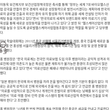
이동욱 보건복지부 보건산업정책국장은 축사를 통해 "정부는 세계 7대 바이오헬스산
업 강국을 만들어 한국 경제의 새로운 성장동력으로 발전시키겠다는 계획아래 한국의
료의 글로벌 진출과 외국인 환자 유치 활성화 하기 위해 금융·세제·컨설팅·인허가·마
케팅 등을 지원하고 있다"면서 "한국의료의 세계적 브랜드화와 제약·의료기기 산업
육성을 통해 새로운 성장동력을 만들어 나가고 있다"고 밝힌 뒤 "헬스케어산업의 경쟁
력을 높일 수 있도록 글로벌헬스케어사업협동조합이 많은 역할을 해 달라"고 당부했
다.
이날 학술대회에는 2011년 중국 상해에 서울리거병원을 개원, 중국 진출에 새로운 돌
Stem Cell Liposuction & Grafting
Personalized Consultation
Face & Body Lift
About TheLINE
Breast Surgery
Petit & Lifting
Eyes & Nose
LAST Diet
Stem Cell
Reviews
파구를
연 홍성범 서울리거병원장이 참석, '해외 의료기관 설립 과정 및 운영 현황'을
소개했다.
홍 병원장은 "한국 의료계는 전국민 의료보험 도입 이후 병원이라는 공익적 성격과 의
료진에 대한 의존도가 높은 특성은 물론 재투자가 불가능한 환경이 조성되면서 많은
어려움을 겪고 있다"면서 "의료산업은 폐쇄냐 개방이냐의 갈림길에 서 있다"고 진단
했다.
"일본 병원이 한국에 와서 병원을 차려 돈을 벌어간다고 하면 기분이 좋을리 없다. 의
료는 공공적 성격으로 인해 외국에서 돈을 버는 게 쉽지 않다"고 언급한 홍 병원장은
"의료를 사업적으로 접근하거나 개개인의 돈벌이로 생각해서는 낭패를 보기 십상"이
라면서 "의료·약품·장비·인력·문화·시스템이 함께 의료산업적 측면에서 진출을 모색
해야 한다"고 조언했다.
홍 병원장은 "1년에 한 번씩 면허를 계속 연장해 주던 중국은 세금을 안내고 진료한다