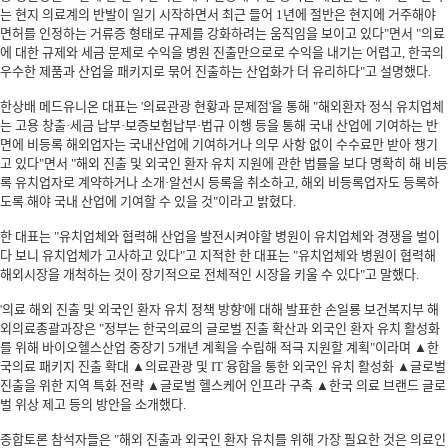
는 현지 의료계의 반발이 일기 시작하면서 최근 들어 1년에 절반은 현지에 거주해야
면허를 인정하는 거류증 형태로 규제를 강화하려는 움직임을 보이고 있다"면서 "의료
에 대한 규제와 세금 문제로 수익을 병원 진출만으로로 수익을 내기는 어렵고, 한국의
우수한 제품과 산업을 패키지로 묶어 진출하는 산업화가 더 유리하다"고 설명했다.
한상배 메드유니온 대표는 '의료관광 현황과 문제점'을 통해 "해외환자 정식 유치업체
는 고용 창출·세금 납부·보증보험납부·법규 이행 등을 통해 국내 산업에 기여하는 반
면에 비등록 해외업자는 국내산업에 기여하거나 의무 사항 없이 수수료만 받아 챙기
고 있다"면서 "해외 진출 및 외국인 환자 유치 지원에 관한 법률을 보다 명확히 해 비등
록 유치업자로 계약하거나 소개·알선시 등록을 취소하고, 해외 비등록업자도 등록하
도록 해야 국내 산업에 기여할 수 있을 것"이라고 밝혔다.
한 대표는 "유치업체와 협력해 산업을 발전시켜야할 병원이 유치업체와 경쟁을 벌이
다 보니 유치업체가 고사하고 있다"고 지적한 한 대표는 "유치업체와 병원이 협력해
해외시장을 개척하는 것이 장기적으로 전체적인 시장을 키울 수 있다"고 말했다.
'의료 해외 진출 및 외국인 환자 유치 정책 방향'에 대해 발표한 손일룡 보건복지부 해
외의료총괄과장은 "정부는 한국의료의 글로벌 진출 확산과 외국인 환자 유치 활성화
를 위해 바이오헬스산업 중장기 5개년 계획을 수립해 적극 지원할 계획"이라며 ▲한
국의료 패키지 진출 확대 ▲의료관광 및 IT 융합을 통한 외국인 유치 활성화 ▲글로벌
진출을 위한 지역 특화 전략 ▲글로벌 헬스케어 인프라 구축 ▲한국 의료 브랜드 글로
벌 위상 제고 등의 방안을 소개했다.
종합토론 참석자들은 "해외 진출과 외국인 환자 유치를 위해 가장 필요한 것은 의료인