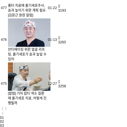
흉터 치료에 줄기세포주사,
477
01-22
효과 높이기 위한 계획 필요
3193
[김윤근 원장 칼럼]
476
01-13
3265
안티에이징 위한 얼굴 리프
팅, 줄기세포가 효과 높일 수
있어
475
12-27
3258
[칼럼] 기미 잡티 색소 질환
에 줄기세포 치료, 어떻게 진
행될까
〈〈
〈
01
02
03