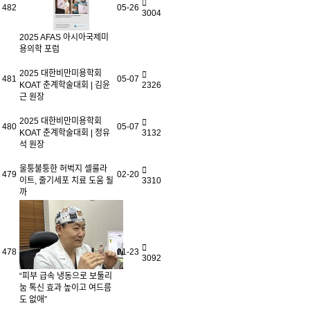
482
05-26
3004
2025 AFAS 아시아국제미
용의학 포럼
2025 대한비만미용학회
481
05-07
KOAT 춘계학술대회 | 김윤
2326
근 원장
2025 대한비만미용학회
480
05-07
KOAT 춘계학술대회 | 정유
3132
석 원장
울퉁불퉁한 허벅지 셀룰라
479
02-20
이트, 줄기세포 치료 도움 될
3310
까
478
01-23
3092
“피부 급속 냉동으로 보툴리
눔 톡신 효과 높이고 여드름
도 없애”