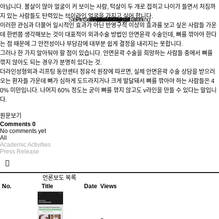
아닙니다. 볼살이 많아 얼굴이 커 보이는 사람, 턱살이 두 개로 접히고 나이가 들면서 처짐까
지 있는 사람들도 탄력있는 브이라인 얼굴을 가지고 싶어 합니다.
Stem Cell Liposuction & Grafting
Personalized Consultation
Face & Body Lift
About TheLINE
Breast Surgery
Petit & Lifting
Eyes & Nose
LAST Diet
Stem Cell
Reviews
이러한 관심과 더불어 일시적인 효과가 아닌 반영구적 이상의 효과를 보고 싶은 사람들 가운
데 한번쯤 생각해보는 것이 대표적이 외과수술 방법인 안면윤곽 수술인데, 뼈를 깎아야 한다
는 점 때문에 그 안전성이나 부담감에 대부분 쉽게 결정을 내리지는 못합니다.
그러나 한 가지 알아둬야 할 점이 있습니다. 안면윤곽 수술을 희망하는 사람들 중에서 뼈를
깎지 않아도 되는 경우가 분명히 있다는 것.
더라인성형외과 리프팅 동안센터 정유석 원장에 따르면, 실제 안면윤곽 수술 상담을 받으러
오는 환자들 가운데 뼈가 심하게 도드라지거나 크게 발달돼서 뼈를 깎아야 하는 사람들은 4
0% 미만입니다. 나머지 60% 정도는 굳이 뼈를 깎지 않고도 v라인을 만들 수 있다는 말입니
다.
원문보기
Comments
0
No comments yet
All
Academic Activities
Press Release
언론보도 목록
No.
Title
Date
Views