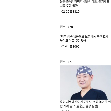
울퉁불퉁한 허벅지 셀룰라이트, 줄기세포
치료 도움 될까
02-20
3310
478
“피부 급속 냉동으로 보툴리눔 톡신 효과
높이고 여드름도 없애”
01-23
3095
477
흉터 치료에 줄기세포주사, 효과 높이기 위
한 계획 필요 [김윤근 원장 칼럼]