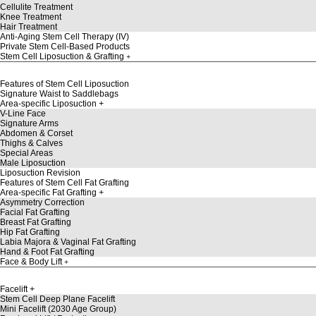
Cellulite Treatment
Knee Treatment
Hair Treatment
Anti-Aging Stem Cell Therapy (IV)
Private Stem Cell-Based Products
Stem Cell Liposuction & Grafting
Features of Stem Cell Liposuction
Signature Waist to Saddlebags
Area-specific Liposuction
V-Line Face
Signature Arms
Abdomen & Corset
Thighs & Calves
Special Areas
Male Liposuction
Liposuction Revision
Features of Stem Cell Fat Grafting
Area-specific Fat Grafting
Asymmetry Correction
Facial Fat Grafting
Breast Fat Grafting
Hip Fat Grafting
Labia Majora & Vaginal Fat Grafting
Hand & Foot Fat Grafting
Face & Body Lift
Facelift
Stem Cell Deep Plane Facelift
Mini Facelift (2030 Age Group)