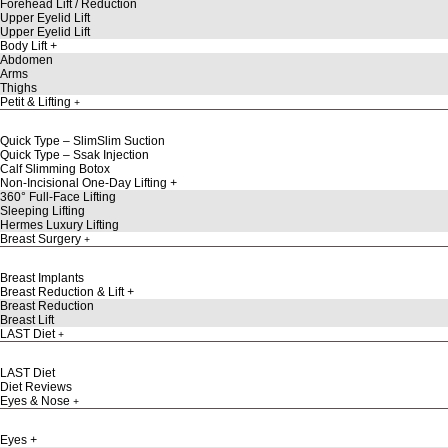
Forehead Lift / Reduction
Upper Eyelid Lift
Upper Eyelid Lift
Body Lift
Abdomen
Arms
Thighs
Petit & Lifting
Quick Type – SlimSlim Suction
Quick Type – Ssak Injection
Calf Slimming Botox
Non-Incisional One-Day Lifting
360° Full-Face Lifting
Sleeping Lifting
Hermes Luxury Lifting
Breast Surgery
Breast Implants
Breast Reduction & Lift
Breast Reduction
Breast Lift
LAST Diet
LAST Diet
Diet Reviews
Eyes & Nose
Eyes