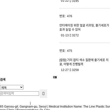
01-22
3195
476
안티에이징 위한 얼굴 리프팅, 줄기세포가
효과 높일 수 있어
01-13
3272
475
[칼럼] 기미 잡티 색소 질환에 줄기세포 치
료, 어떻게 진행될까
12-27
3258
01
02
03
04
05
〈〈
〉〉
〈
〉
검색
Terms and Conditions
|
Privacy Policy
65 Garosu-gil, Gangnam-gu, Seoul | Medical Institution Name: The Line Plastic Sur
gery Clinic | Representatives: Dr. Cho