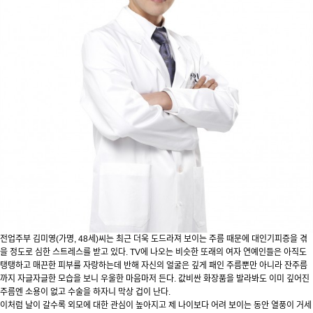
전업주부 김미영(가명, 48세)씨는 최근 더욱 도드라져 보이는 주름 때문에 대인기피증을 겪
을 정도로 심한 스트레스를 받고 있다. TV에 나오는 비슷한 또래의 여자 연예인들은 아직도
탱탱하고 매끈한 피부를 자랑하는데 반해 자신의 얼굴은 깊게 패인 주름뿐만 아니라 잔주름
까지 자글자글한 모습을 보니 우울한 마음마저 든다. 값비싼 화장품을 발라봐도 이미 깊어진
주름엔 소용이 없고 수술을 하자니 막상 겁이 난다.
이처럼 날이 갈수록 외모에 대한 관심이 높아지고 제 나이보다 어려 보이는 동안 열풍이 거세