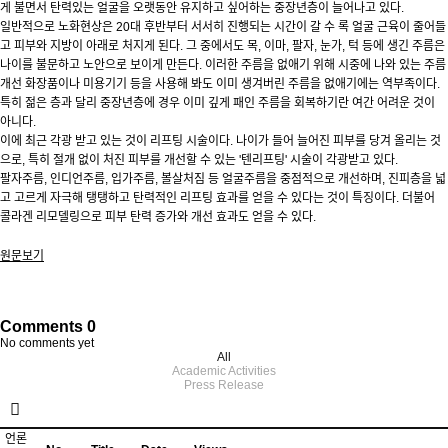
게 불면서 탄력있는 얼굴을 오랫동안 유지하고 싶어하는 중장년층이 늘어나고 있다.
일반적으로 노화현상은 20대 후반부터 서서히 진행되는 시간이 갈 수 록 얼굴 근육이 줄어들
고 피부와 지방이 아래로 처지게 된다. 그 중에서도 목, 이마, 팔자, 눈가, 턱 등에 생긴 주름은
나이를 불문하고 노안으로 보이게 만든다. 이러한 주름을 없애기 위해 시중에 나와 있는 주름
개선 화장품이나 미용기기 등을 사용해 봐도 이미 생겨버린 주름을 없애기에는 역부족이다.
특히 젊은 층과 달리 중장년층에 경우 이미 깊게 패인 주름을 회복하기란 여간 어려운 것이
아니다.
이에 최근 각광 받고 있는 것이 리프팅 시술이다. 나이가 들어 늘어진 피부를 당겨 올리는 것
으로, 특히 절개 없이 처진 피부를 개선할 수 있는 '텐리프팅' 시술이 각광받고 있다.
팔자주름, 인디언주름, 입가주름, 볼살처짐 등 얼굴주름을 중점적으로 개선하며, 진피층을 넓
고 고르게 자극해 탱탱하고 탄력적인 리프팅 효과를 얻을 수 있다는 것이 특징이다. 더불어
콜라겐 리모델링으로 피부 탄력 증가와 개선 효과도 얻을 수 있다.
원문보기
Comments
0
No comments yet
All
Academic Activities
Press Release
언론