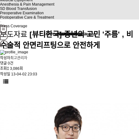
Anesthesia & Pain Management
SD Blood Transfusion
Preoperative Examination
Postoperative Care & Treatment
Press Coverage
보도자료
[뷰티한국] 중년의 고민 '주름' , 비
Stem Cell Liposuction & Grafting
Personalized Consultation
Face & Body Lift
About TheLINE
Breast Surgery
Petit & Lifting
Eyes & Nose
LAST Diet
Stem Cell
Reviews
수술적 안면리프팅으로 안전하게
작성자
최고관리자
댓글
0건
조회
3,086회
작성일
13-04-02 23:03