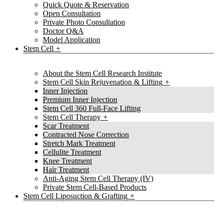
Quick Quote & Reservation
Open Consultation
Private Photo Consultation
Doctor Q&A
Model Application
Stem Cell
About the Stem Cell Research Institute
Stem Cell Skin Rejuvenation & Lifting
Inner Injection
Premium Inner Injection
Stem Cell 360 Full-Face Lifting
Stem Cell Therapy
Scar Treatment
Contracted Nose Correction
Stretch Mark Treatment
Cellulite Treatment
Knee Treatment
Hair Treatment
Anti-Aging Stem Cell Therapy (IV)
Private Stem Cell-Based Products
Stem Cell Liposuction & Grafting