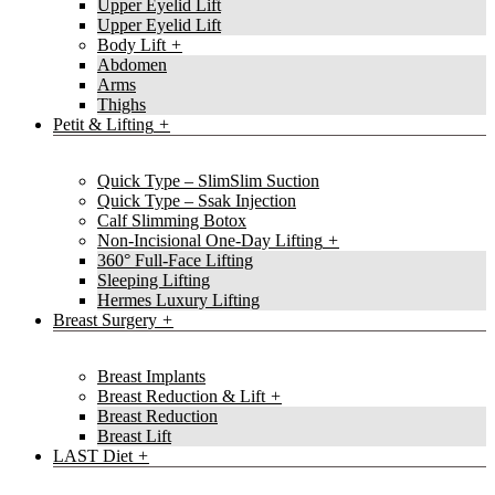
Upper Eyelid Lift
Upper Eyelid Lift
Body Lift
Abdomen
Arms
Thighs
Petit & Lifting
Quick Type – SlimSlim Suction
Quick Type – Ssak Injection
Calf Slimming Botox
Non-Incisional One-Day Lifting
360° Full-Face Lifting
Sleeping Lifting
Hermes Luxury Lifting
Breast Surgery
Breast Implants
Breast Reduction & Lift
Breast Reduction
Breast Lift
LAST Diet