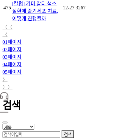
[칼럼] 기미 잡티 색소
475
12-27
3267
질환에 줄기세포 치료,
어떻게 진행될까
〈〈
〈
01
페이지
02
페이지
03
페이지
04
페이지
05
페이지
〉
〉〉
검색
검색