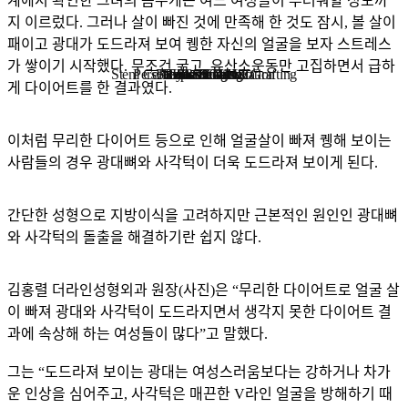
계에서 확인한 그녀의 몸무게는 여느 여성들이 부러워할 정도까
지 이르렀다. 그러나 살이 빠진 것에 만족해 한 것도 잠시, 볼 살이
패이고 광대가 도드라져 보여 퀭한 자신의 얼굴을 보자 스트레스
가 쌓이기 시작했다. 무조건 굶고, 유산소운동만 고집하면서 급하
Stem Cell Liposuction & Grafting
Personalized Consultation
Face & Body Lift
About TheLINE
Breast Surgery
Petit & Lifting
Eyes & Nose
LAST Diet
Stem Cell
Reviews
게 다이어트를 한 결과였다.
이처럼 무리한 다이어트 등으로 인해 얼굴살이 빠져 퀭해 보이는
사람들의 경우 광대뼈와 사각턱이 더욱 도드라져 보이게 된다.
간단한 성형으로 지방이식을 고려하지만 근본적인 원인인 광대뼈
와 사각턱의 돌출을 해결하기란 쉽지 않다.
김홍렬 더라인성형외과 원장(사진)은 “무리한 다이어트로 얼굴 살
이 빠져 광대와 사각턱이 도드라지면서 생각지 못한 다이어트 결
과에 속상해 하는 여성들이 많다”고 말했다.
그는 “도드라져 보이는 광대는 여성스러움보다는 강하거나 차가
운 인상을 심어주고, 사각턱은 매끈한 V라인 얼굴을 방해하기 때