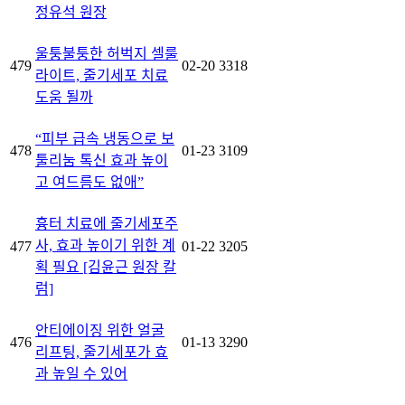
정유석 원장
울퉁불퉁한 허벅지 셀룰
479
02-20
3318
라이트, 줄기세포 치료
도움 될까
“피부 급속 냉동으로 보
478
01-23
3109
툴리눔 톡신 효과 높이
고 여드름도 없애”
흉터 치료에 줄기세포주
사, 효과 높이기 위한 계
477
01-22
3205
획 필요 [김윤근 원장 칼
럼]
안티에이징 위한 얼굴
476
01-13
3290
리프팅, 줄기세포가 효
과 높일 수 있어