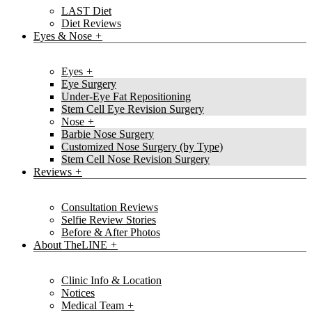
LAST Diet
Diet Reviews
Eyes & Nose
Eyes
Eye Surgery
Under-Eye Fat Repositioning
Stem Cell Eye Revision Surgery
Nose
Barbie Nose Surgery
Customized Nose Surgery (by Type)
Stem Cell Nose Revision Surgery
Reviews
Consultation Reviews
Selfie Review Stories
Before & After Photos
About TheLINE
Clinic Info & Location
Notices
Medical Team