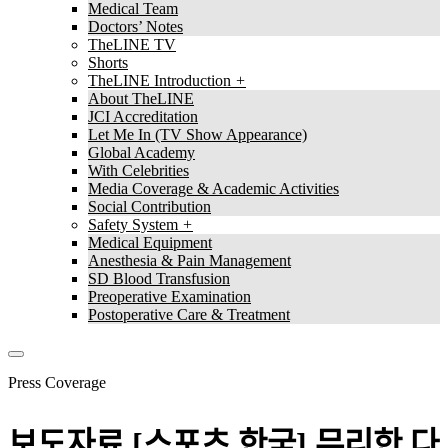
Medical Team
Doctors’ Notes
TheLINE TV
Shorts
TheLINE Introduction
About TheLINE
JCI Accreditation
Let Me In (TV Show Appearance)
Global Academy
With Celebrities
Media Coverage & Academic Activities
Social Contribution
Safety System
Medical Equipment
Anesthesia & Pain Management
SD Blood Transfusion
Preoperative Examination
Postoperative Care & Treatment
Press Coverage
보도자료
[스포츠 한국] 무리한 다