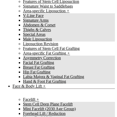
Features of Stem Cell Liposuction
Signature Waist to Saddlebags
Area-specific Liposuction
V-Line Face
Signature Arms
Abdomen & Corset
Thighs & Calves
Special Areas
Male Liposuction
Liposuction Revision
Features of Stem Cell Fat Grafting
Area-specific Fat Grafting
Asymmetry Correction
Facial Fat Grafting
Breast Fat Grafting
Hip Fat Grafting
Labia Majora & Vaginal Fat Grafting
Hand & Foot Fat Grafting
Face & Body Lift
Facelift
Stem Cell Deep Plane Facelift
Mini Facelift (2030 Age Group)
Forehead Lift / Reduction