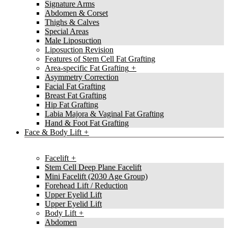
Signature Arms
Abdomen & Corset
Thighs & Calves
Special Areas
Male Liposuction
Liposuction Revision
Features of Stem Cell Fat Grafting
Area-specific Fat Grafting
Asymmetry Correction
Facial Fat Grafting
Breast Fat Grafting
Hip Fat Grafting
Labia Majora & Vaginal Fat Grafting
Hand & Foot Fat Grafting
Face & Body Lift
Facelift
Stem Cell Deep Plane Facelift
Mini Facelift (2030 Age Group)
Forehead Lift / Reduction
Upper Eyelid Lift
Upper Eyelid Lift
Body Lift
Abdomen