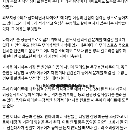
시켜 몸을 최적의 상태로 만들어 준다. 이러한 음악이 다이어트에도 도움을 준다면
어떨까.
외모지상주의가 심화되면서 다이어트에 대한 여성의 관심이 심각할 정도로 높아지
고 있다. 그러나 아무리 적게 먹고 열심히 운동해도 살이 빠지지 않는다는 사람들이
있다. 그 이유는 무엇일까.
다이어트를 성공적으로 이끌기 위해서는 반드시 심리적인 문제를 해결할 필요가
있다. 비만의 주요 원인은 무의식적인 과식에 있기 때문이다. 아무리 스포츠 등으로
신체를 단련하고 운동으로 에너지를 소비해도 그보다 많은 양의 칼로리를 섭취하
게 된다면 불필요한 에너지가 지방이 되어 비축된다.
과식을 야기하는 가장 큰 원인은 마음의 저변에 깔려있는 욕구불만 때문이다. 욕구
불만은 다양한 욕구가 이루어지지 않거나 인간관계 등에서 문제를 해결 할 수 없는
경우에 발생하는 부정적인 심리 에너지이다.
Stem Cell Liposuction & Grafting
Personalized Consultation
Face & Body Lift
About TheLINE
Breast Surgery
Petit & Lifting
Eyes & Nose
LAST Diet
Stem Cell
Reviews
특히 다이어트에 대한 심적 압박은 의식적으로 에너지 균형 상태를 변화시키고자
비정상적으로 많이 먹거나 또는 먹기를 거부하는 등의 신경성 섭식장애를 불러올
수 있다. 음악은 이러한 부정적인 심리적 에너지를 컨트롤 해 주어 다이어트에 도움
을 준다.
뿐만 아니라 리듬과 선율의 변화에 따라 사람들은 다양한 감정 파동을 조성하고 이
로써 내장 각 기관에 영향을 주게 된다. 이로 인해 좋은 음악을 들으면 소화가 잘 되
고 신진대사가 활발히 이루어져 음악을 듣지 않았을 때보다 칼로리 소비량이 높아