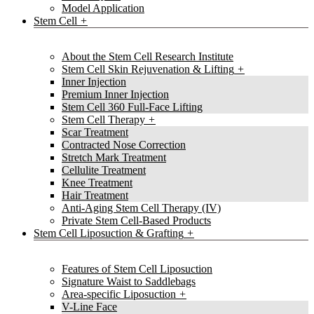
Model Application
Stem Cell
About the Stem Cell Research Institute
Stem Cell Skin Rejuvenation & Lifting
Inner Injection
Premium Inner Injection
Stem Cell 360 Full-Face Lifting
Stem Cell Therapy
Scar Treatment
Contracted Nose Correction
Stretch Mark Treatment
Cellulite Treatment
Knee Treatment
Hair Treatment
Anti-Aging Stem Cell Therapy (IV)
Private Stem Cell-Based Products
Stem Cell Liposuction & Grafting
Features of Stem Cell Liposuction
Signature Waist to Saddlebags
Area-specific Liposuction
V-Line Face