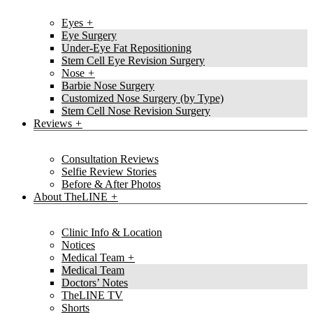
Eyes
Eye Surgery
Under-Eye Fat Repositioning
Stem Cell Eye Revision Surgery
Nose
Barbie Nose Surgery
Customized Nose Surgery (by Type)
Stem Cell Nose Revision Surgery
Reviews
Consultation Reviews
Selfie Review Stories
Before & After Photos
About TheLINE
Clinic Info & Location
Notices
Medical Team
Medical Team
Doctors’ Notes
TheLINE TV
Shorts