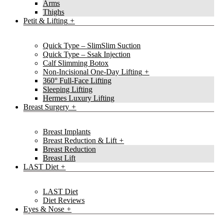
Arms
Thighs
Petit & Lifting
Quick Type – SlimSlim Suction
Quick Type – Ssak Injection
Calf Slimming Botox
Non-Incisional One-Day Lifting
360° Full-Face Lifting
Sleeping Lifting
Hermes Luxury Lifting
Breast Surgery
Breast Implants
Breast Reduction & Lift
Breast Reduction
Breast Lift
LAST Diet
LAST Diet
Diet Reviews
Eyes & Nose