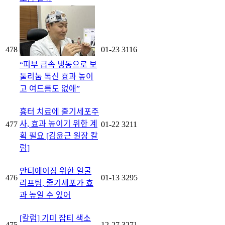
478
01-23
3116
“피부 급속 냉동으로 보
툴리눔 톡신 효과 높이
고 여드름도 없애”
흉터 치료에 줄기세포주
사, 효과 높이기 위한 계
477
01-22
3211
획 필요 [김윤근 원장 칼
럼]
안티에이징 위한 얼굴
476
01-13
3295
리프팅, 줄기세포가 효
과 높일 수 있어
[칼럼] 기미 잡티 색소
475
12-27
3271