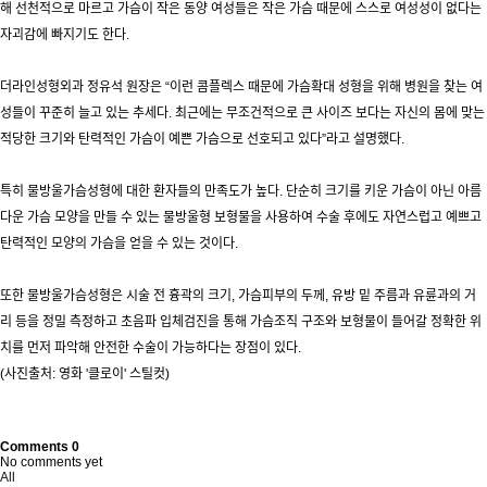
해 선천적으로 마르고 가슴이 작은 동양 여성들은 작은 가슴 때문에 스스로 여성성이 없다는
자괴감에 빠지기도 한다.
더라인성형외과 정유석 원장은 “이런 콤플렉스 때문에 가슴확대 성형을 위해 병원을 찾는 여
성들이 꾸준히 늘고 있는 추세다. 최근에는 무조건적으로 큰 사이즈 보다는 자신의 몸에 맞는
적당한 크기와 탄력적인 가슴이 예쁜 가슴으로 선호되고 있다”라고 설명했다.
특히 물방울가슴성형에 대한 환자들의 만족도가 높다. 단순히 크기를 키운 가슴이 아닌 아름
다운 가슴 모양을 만들 수 있는 물방울형 보형물을 사용하여 수술 후에도 자연스럽고 예쁘고
탄력적인 모양의 가슴을 얻을 수 있는 것이다.
또한 물방울가슴성형은 시술 전 흉곽의 크기, 가슴피부의 두께, 유방 밑 주름과 유륜과의 거
리 등을 정밀 측정하고 초음파 입체검진을 통해 가슴조직 구조와 보형물이 들어갈 정확한 위
치를 먼저 파악해 안전한 수술이 가능하다는 장점이 있다.
(사진출처: 영화 '클로이' 스틸컷)
Comments
0
No comments yet
All