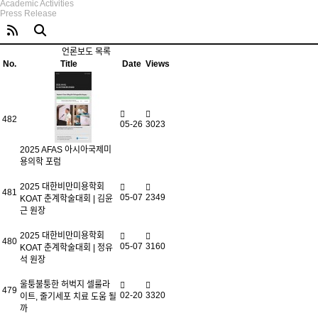
Academic Activities
Press Release
언론보도 목록
No.
Title
Date
Views
482
05-26
3023
2025 AFAS 아시아국제미
용의학 포럼
2025 대한비만미용학회
481
05-07
2349
KOAT 춘계학술대회 | 김윤
근 원장
2025 대한비만미용학회
480
05-07
3160
KOAT 춘계학술대회 | 정유
석 원장
울퉁불퉁한 허벅지 셀룰라
479
02-20
3320
이트, 줄기세포 치료 도움 될
까