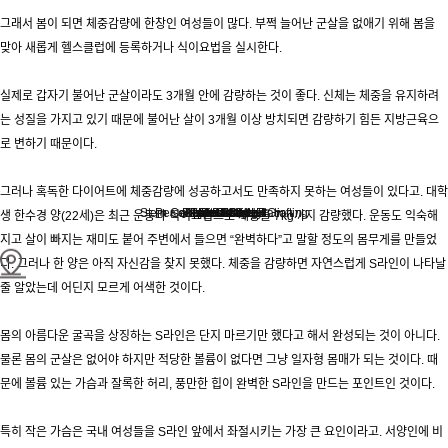
그래서 봄이 되면 체중감량에 한창인 여성들이 많다. 부쩍 늘어난 군살을 없애기 위해 봄을
맞아 새롭게 헬스클럽에 등록하거나 식이요법을 실시한다.
실제로 갑자기 불어난 군살이라도 3개월 안에 감량하는 것이 좋다. 신체는 체중을 유지하려
는 성질을 가지고 있기 때문에 불어난 살이 3개월 이상 방치되면 감량하기 힘든 지방근육으
로 변하기 때문이다.
그러나 혹독한 다이어트에 체중감량에 성공하고서도 만족하지 못하는 여성들이 있다고. 대학
Stem Cell Liposuction & Grafting
Personalized Consultation
Face & Body Lift
About TheLINE
Breast Surgery
Petit & Lifting
Eyes & Nose
LAST Diet
Stem Cell
Reviews
생 한수경 양(22세)은 최근 운동과 식이요법으로 체중을 7kg까지 감량했다. 운동도 익숙해
지고 살이 빠지는 재미도 붙어 주변에서 들으면 “완벽하다”고 말할 정도의 몸무게를 만들었
다. 그러나 한 양은 아직 자신감을 찾지 못했다. 체중을 감량하면 자연스럽게 S라인이 나타날
줄 알았는데 어딘지 모르게 어색한 것이다.
몸의 아름다운 굴곡을 상징하는 S라인은 단지 마르기만 했다고 해서 완성되는 것이 아니다.
물론 몸의 군살은 없어야 하지만 적당한 볼륨이 없다면 그냥 일자형 몸매가 되는 것이다. 때
문에 볼륨 있는 가슴과 잘록한 허리, 풍만한 힙이 완벽한 S라인을 만드는 포인트인 것이다.
특히 작은 가슴은 국내 여성들을 S라인 앞에서 좌절시키는 가장 큰 요인이라고. 서양인에 비