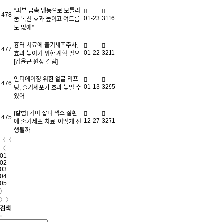
“피부 급속 냉동으로 보툴리
478
01-23
3116
눔 톡신 효과 높이고 여드름
도 없애”
흉터 치료에 줄기세포주사,
477
01-22
3211
효과 높이기 위한 계획 필요
[김윤근 원장 칼럼]
안티에이징 위한 얼굴 리프
476
01-13
3295
팅, 줄기세포가 효과 높일 수
있어
[칼럼] 기미 잡티 색소 질환
475
12-27
3271
에 줄기세포 치료, 어떻게 진
행될까
〈〈
〈
01
02
03
04
05
〉
〉〉
검색